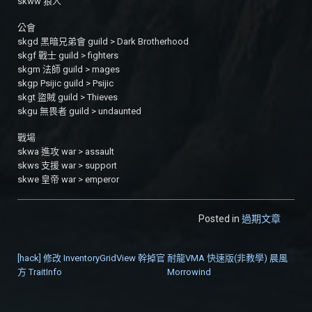
skww 狼人
公會
skgd 黑暗兄弟會 guild > Dark Brotherhood
skgf 戰士 guild > fighters
skgm 法師 guild > mages
skgp Psijic guild > Psijic
skgt 盜賊 guild > Thieves
skgu 無畏者 guild > undaunted
戰場
skwa 進攻 war > assault
skws 支援 war > support
skwe 皇帝 war > emperor
Posted in
過期文章
[hack] 修改 InventoryGridView 幹掉官
耐龍VMA 快速版(非教學) 晨風
文章導覽
方 TraitInfo
Morrowind