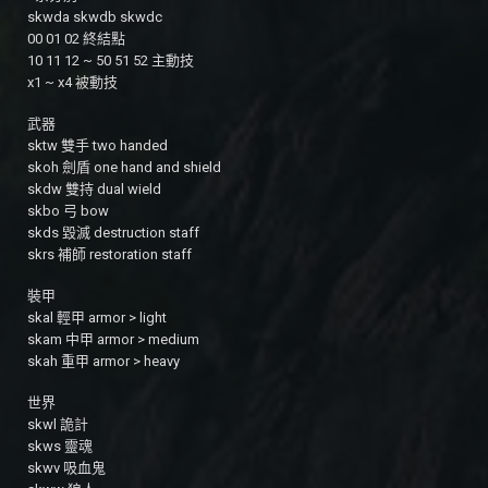
skwda skwdb skwdc
00 01 02 終結點
10 11 12 ~ 50 51 52 主動技
x1 ~ x4 被動技
武器
sktw 雙手 two handed
skoh 劍盾 one hand and shield
skdw 雙持 dual wield
skbo 弓 bow
skds 毀滅 destruction staff
skrs 補師 restoration staff
裝甲
skal 輕甲 armor > light
skam 中甲 armor > medium
skah 重甲 armor > heavy
世界
skwl 詭計
skws 靈魂
skwv 吸血鬼