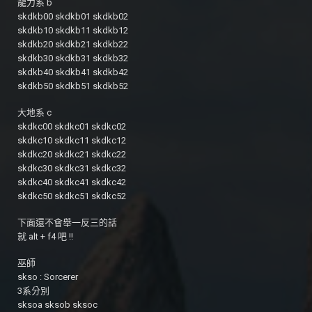
龍力系 b
skdkb00 skdkb01 skdkb02
skdkb10 skdkb11 skdkb12
skdkb20 skdkb21 skdkb22
skdkb30 skdkb31 skdkb32
skdkb40 skdkb41 skdkb42
skdkb50 skdkb51 skdkb52
大地系 c
skdkc00 skdkc01 skdkc02
skdkc10 skdkc11 skdkc12
skdkc20 skdkc21 skdkc22
skdkc30 skdkc31 skdkc32
skdkc40 skdkc41 skdkc42
skdkc50 skdkc51 skdkc52
下面還不會舉一反三的話
就 alt + f4 吧 !!
巫師
skso : Sorcerer
3系分別
sksoa sksob sksoc