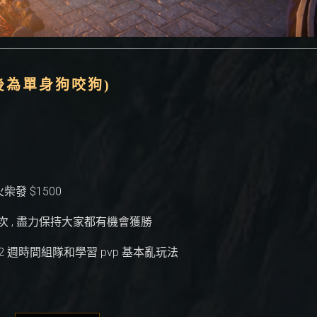
延後為單身狗咬狗)
火柴發 $1500
分場次 , 盡力保持大家都有機會獲勝
並有 2 週時間組隊和學習 pvp 基本亂玩法