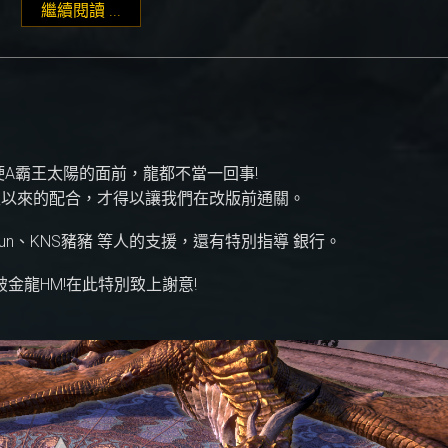
繼續閱讀 ...
"TAK 2021 公會戰場大亂鬥 (延後為單身狗咬狗)
，在硬A霸王太陽的面前，龍都不當一回事!
久以來的配合，才得以讓我們在改版前通關。
un、KNS豬豬 等人的支援，還有特別指導 銀行。
金龍HM!在此特別致上謝意!