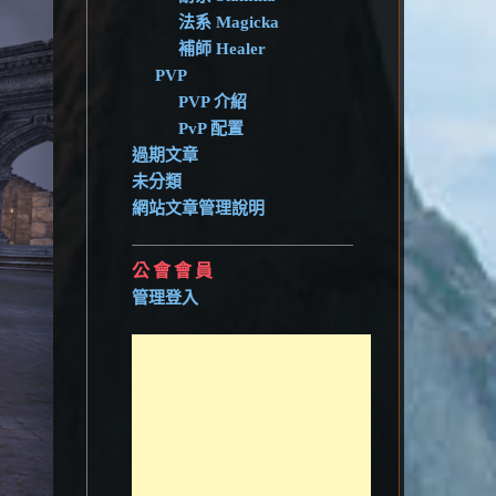
法系 Magicka
補師 Healer
PVP
PVP 介紹
PvP 配置
過期文章
未分類
網站文章管理說明
公會會員
管理登入