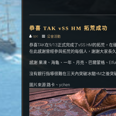
恭喜 TAK vSS HM 拓荒成功
cpc
公會活動
恭喜TAK在9/13正式完成了vSS HM的拓荒
在此感謝曾經參與拓荒的每個人，謝謝大家長
感謝 果凍、海龜、一年、月亮、巴爾蒙格、Elfu
沒有銀行指導很難在三天內突破冰龍HM之後突破
圖片來源:路卡、ychen