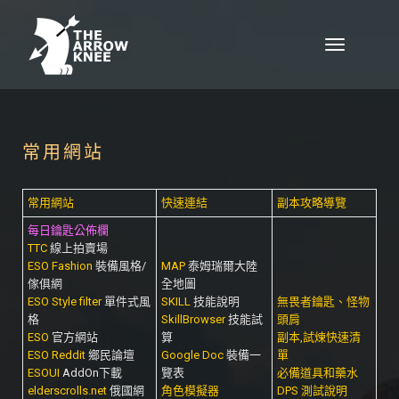
Skip to content
Toggle
navigation
常用網站
常用網站
快速連結
副本攻略導覽
每日鑰匙公佈欄
TTC
線上拍賣場
ESO Fashion
裝備風格/
MAP
泰姆瑞爾大陸
傢俱網
全地圖
ESO Style filter
單件式風
SKILL
技能說明
無畏者鑰匙、怪物
格
SkillBrowser
技能試
頭肩
ESO
官方網站
算
副本,試煉快速清
ESO Reddit
鄉民論壇
Google Doc
裝備一
單
ESOUI
AddOn下載
覽表
必備道具和藥水
elderscrolls.net
俄國網
角色模擬器
DPS 測試說明