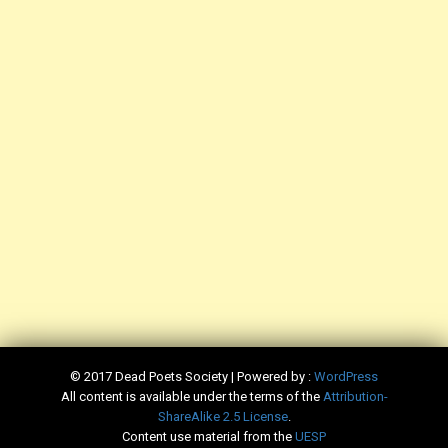
© 2017 Dead Poets Society | Powered by :
WordPress
All content is available under the terms of the
​Attribution-
ShareAlike 2.5 License
.
Content use material from the
​UESP