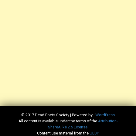
© 2017 Dead Poets Society | Powered by :
WordPress
All content is available under the terms of the
​Attribution-
ShareAlike 2.5 License
.
Content use material from the
​UESP