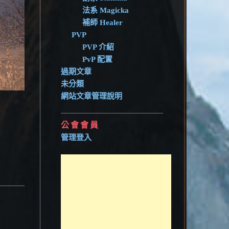
法系 Magicka
補師 Healer
PVP
PVP 介紹
PvP 配置
過期文章
未分類
網站文章管理說明
公會會員
管理登入
可"