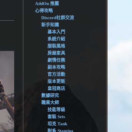
AddOn 推薦
心得攻略
Discord社群交流
新手知識
基本入門
系統介紹
服裝風格
房屋家具
劇情任務
副本攻略
官方活動
版本更新
皇冠商店
數據研究
職業大師
技能等級
套裝 Sets
坦克 Tank
耐系 Stamina