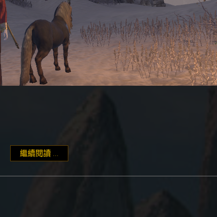
繼續閱讀 ...
"暗錨(Dolmen)懶人升級方式 無門檻無難度新手