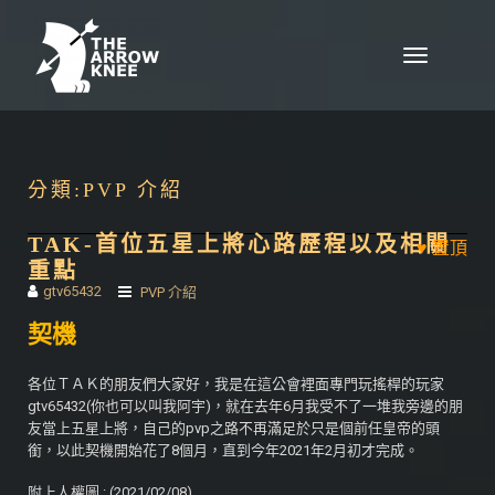
Skip to content
Toggle
navigation
分類:
PVP 介紹
TAK-首位五星上將心路歷程以及相關
重點
gtv65432
PVP 介紹
契機
各位ＴＡＫ的朋友們大家好，我是在這公會裡面專門玩搖桿的玩家
gtv65432(你也可以叫我阿宇)，就在去年6月我受不了一堆我旁邊的朋
友當上五星上將，自己的pvp之路不再滿足於只是個前任皇帝的頭
銜，以此契機開始花了8個月，直到今年2021年2月初才完成。
附上人權圖 : (2021/02/08)