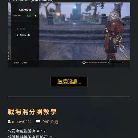
繼續閱讀 ...
"TAK-首位五星上將心
路歷程以及相關重點"
戰場混分團教學
meow0412
PVP 介紹
想買金戒指沒有 AP !?
想轉換特性沒有風格石 ?!