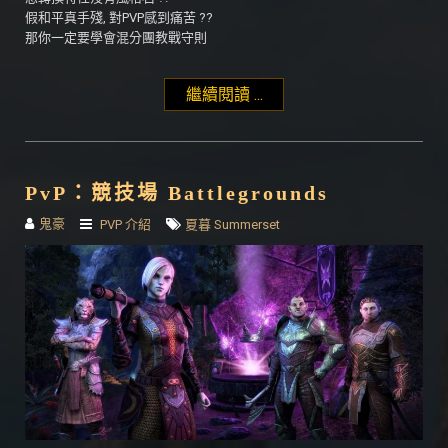
假和平真手殘, 對PVP感到痛苦 ??
那你一定要學會混分團教戰守則
繼續閱讀 ...
"戰場混分團教學"
PvP：競技場 Battlegrounds
鬼豪
PVP 介紹
夏暮 Summerset