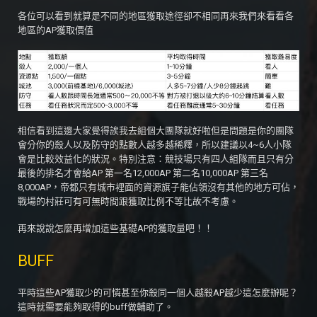
各位可以看到就算是不同的地區獲取途徑卻不相同再來我們來看看各
地區的AP獲取價值
相信看到這邊大家覺得誒我去組個大團隊就好啦但是問題是你的團隊
會分你的殺人以及防守的點數人越多越稀釋，所以建議以4~6人小隊
會是比較效益化的狀況。特別注意：競技場只有四人組隊而且只有分
最後的排名才會給AP 第一名12,000AP 第二名10,000AP 第三名
8,000AP，帝都只有城市裡面的資源旗子能佔領沒有其他的地方可佔，
戰場的村莊可有可無時間跟獲取比例不等比故不考慮。
再來說說怎麼再增加這些基礎AP的獲取量吧！！
BUFF
平時這些AP獲取少的可憐甚至你殺同一個人越殺AP越少這怎麼辦呢？
這時就需要能夠取得的buff做輔助了。