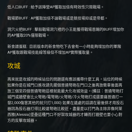
低人口BUFF : 給予該陣營AP獲取加倍有時效性只限戰場。
戰場節BUFF : AP獲取加倍不論戰場或是競技場抑或是帝都。
洞穴火把BUFF : 擊殺戰場洞穴裡的小王能獲得戰場恩賜的BUFF增加你
的AP獲取20%僅限戰場。
新食譜蛋糕 : 目前版本的新食物吃下去會有一小時能夠增加你的軍階
AP獲取跟戰場技能線等級但不增加AP實際獲取量。
攻城
再來就是攻城的時候站位的問題還有應該攜帶什麼工具，站位的時候
如果你是在城門口進攻請先擺個普通弩砲在門口之後再放衝車後面再
放三個至四個普通弩砲這樣就能最大化攻城效益。(備註：普通弩砲打
城門或牆壁會比火弩砲/電弩砲/火弩砲/冷火弩砲打成還要痛普通打一
發2,000傷害其他的就只打1,000) 如果在遠處的話請在最後排才用投石
器因為投石器打得比較遠弩砲比較近。盡量是以打門為主除非像阿萊
西雅(Alessia)堡壘這種門口不好架攻城器的才轉而打牆壁也要小心對
方的反擊攻城器。