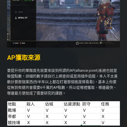
AP獲取來源
要提升你的軍階首先就要來談到所謂的AP(alliance point)系統也就是
聯盟點數，詳細的數字請自行上網查抑或是用插件追蹤，本人不太喜
歡計算那個東西(你半年以上都在盯著那個進度條看看)，基本上你要
從無到有總共會需要6千萬的AP點數，所以從哪裡獲取、哪邊最快、
哪邊最方便就成了需要研究的課題。