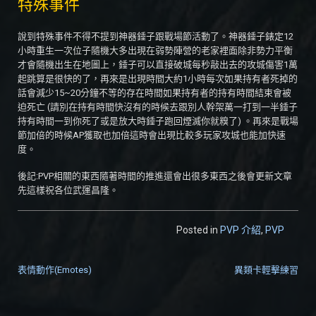
特殊事件
說到特殊事件不得不提到神器錘子跟戰場節活動了。神器錘子錶定12
小時重生一次位子隨機大多出現在弱勢陣營的老家裡面除非勢力平衡
才會隨機出生在地圖上，錘子可以直接破城每秒敲出去的攻城傷害1萬
起跳算是很快的了，再來是出現時間大約1小時每次如果持有者死掉的
話會減少15~20分鐘不等的存在時間如果持有者的持有時間結束會被
迫死亡 (請別在持有時間快沒有的時候去跟別人幹架萬一打到一半錘子
持有時間一到你死了或是放大時錘子跑回煙滅你就糗了) 。再來是戰場
節加倍的時候AP獲取也加倍這時會出現比較多玩家攻城也能加快速
度。
後記:PVP相關的東西隨著時間的推進還會出很多東西之後會更新文章
先這樣祝各位武運昌隆。
Posted in
PVP 介紹
,
PVP
表情動作(Emotes)
異類卡輕擊練習
文章導覽