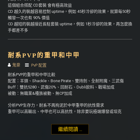
這個組合搭配 CD套裝 會有極高效益
CD 越久的裝越容易控制 uptime，例如 45秒冷卻的效果，就算每50秒
觸發一次也有 90% 價值
CD 越短的裝越接近長駐套裝 uptime，例如 1秒冷卻的效果，再怎麼換
手都差不多
耐系PVP的重甲和中甲
鬼豪
PvP 配置
耐系PVP的重甲和中甲比較
配置：羊頭、Shackle、Bone Pirate、雙持劍、全耐附魔、三武傷
Buff：雙抗5280、武傷20%、回耐石、Dubli飲料、戰場加成
被動：無職業&種族被動、無CP加成
分析PVP生存力，耐系不再拘泥於中甲重甲的抗性需求
重甲可以高輸出、中甲也可以高抗性，除非要玩極端爆發或坦克
繼續閱讀 ...
"耐系PVP的重甲和中甲"