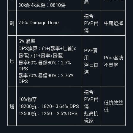
高
30k耐4k武傷：8810傷
適合
2.5% Damage Done
劍
PVP實
中庸選擇
傷
5% 暴率
DPS換算：(1+(暴率+匕首)x
PVE實
暴傷) / (1+暴率x暴傷)
用
Proc套裝
匕
暴率60% 暴傷80%：2.7%
斧匕首
不暴擊
DPS
選
暴率70% 暴傷90%：2.76%
DPS
適合
10%物穿
PVP實
低抗效益
鎚
18200抗：1820= 3.64% DPS
傷
低
12500抗：1250 = 2.5% DPS
剋高抗
玩家