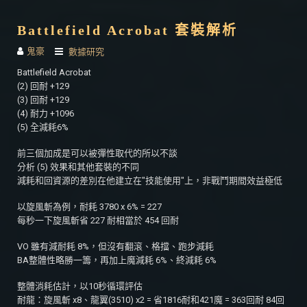
Battlefield Acrobat 套裝解析
鬼豪
數據研究
Battlefield Acrobat
(2) 回耐 +129
(3) 回耐 +129
(4) 耐力 +1096
(5) 全減耗6%
前三個加成是可以被彈性取代的所以不談
分析 (5) 效果和其他套裝的不同
減耗和回資源的差別在他建立在"技能使用"上，非戰鬥期間效益極低
以旋風斬為例，耐耗 3780 x 6% = 227
每秒一下旋風斬省 227 耐相當於 454 回耐
VO 雖有減耐耗 8%，但沒有翻滾、格擋、跑步減耗
BA整體性略勝一籌，再加上魔減耗 6%、終減耗 6%
整體消耗估計，以10秒循環評估
耐龍：旋風斬 x8、龍翼(3510) x2 = 省1816耐和421魔 = 363回耐 84回