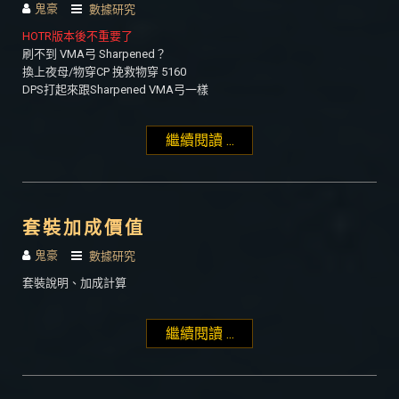
鬼豪
數據研究
HOTR版本後不重要了
刷不到 VMA弓 Sharpened？
換上夜母/物穿CP 挽救物穿 5160
DPS打起來跟Sharpened VMA弓一樣
繼續閱讀 ...
"夜母套 – 爛屬性VMA
弓/大師弓救星"
套裝加成價值
鬼豪
數據研究
套裝說明、加成計算
繼續閱讀 ...
"套裝加成價值"