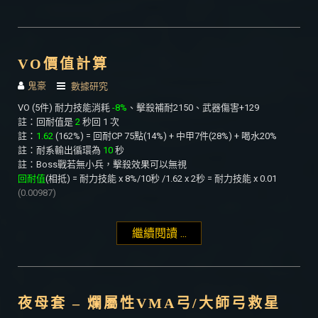
VO價值計算
鬼豪
數據研究
VO (5件) 耐力技能消耗
-8%
、擊殺補耐2150、武器傷害+129
註：回耐值是
2
秒回 1 次
註：
1.62
(162%) = 回耐CP 75點(14%) + 中甲7件(28%) + 喝水20%
註：耐系輸出循環為
10
秒
註：Boss戰若無小兵，擊殺效果可以無視
回耐值
(相抵) = 耐力技能 x 8%/10秒 /1.62 x 2秒 = 耐力技能 x 0.01
(0.00987)
繼續閱讀 ...
"VO價值計算"
夜母套 – 爛屬性VMA弓/大師弓救星