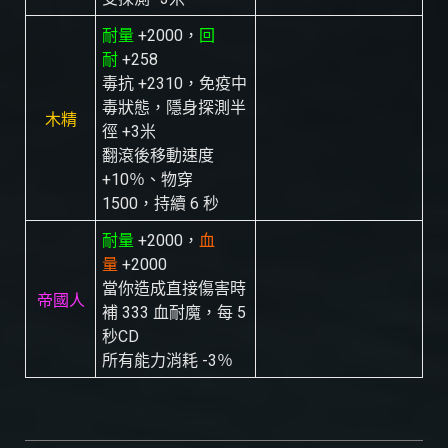
耐量
+2000，
回
耐
+258
毒抗 +2310，免疫中
毒狀態，隱身探測半
木精
徑 +3米
翻滾後移動速度
+10％、物穿
1500，持續 6 秒
耐量
+2000，
血
量
+2000
當你造成直接傷害時
帝國人
補 333 血耐魔，每 5
秒CD
所有能力消耗 -3％