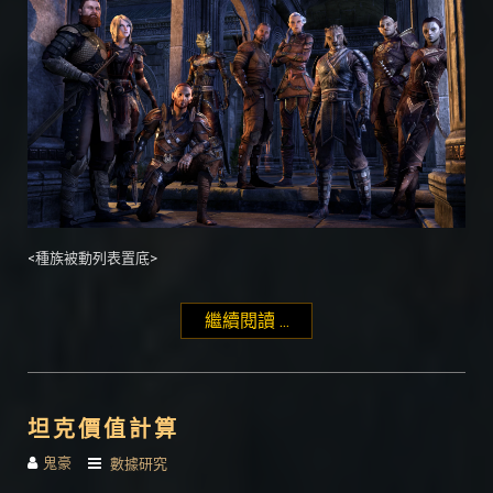
<種族被動列表置底>
繼續閱讀 ...
"職業種族搭配分析"
坦克價值計算
鬼豪
數據研究