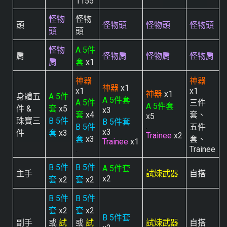
1155
怪物
怪物
頭
怪物頭
怪物頭
怪物頭
頭
頭
怪物
A 5件
肩
怪物肩
怪物肩
怪物肩
肩
套
x1
神器
神器
神器
x1
x1
x1
神器
x1
身體五
A 5件
A 5件套
A 5件
三件
A 5件套
件 &
套
x5
x3
套
x4
套、
x5
珠寶三
B 5件
B 5件套
.
B 5件
五件
x3
件
套
x3
Trainee
x2
套
x3
套、
Trainee
x1
.
Trainee
B 5件
B 5件
A 5件套
主手
試煉武器
自搭
x2
套
x2
套
x2
B 5件
B 5件
套
x2
套
x2
B 5件套
副手
或
試
或
試
試煉武器
自搭