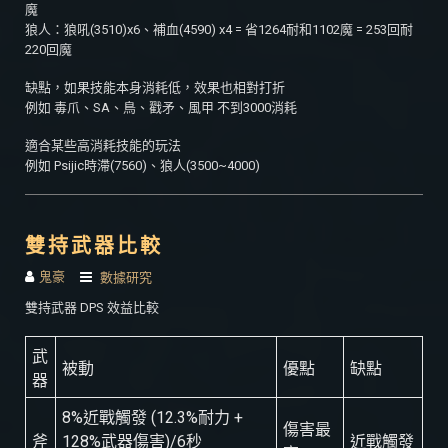
魔
狼人：狼吼(3510)x6、補血(4590) x4 = 省1264耐和1102魔 = 253回耐
220回魔
缺點，如果技能本身消耗低，效果也相對打折
例如 毒爪、SA、鳥、戳矛、風甲 不到3000消耗
適合某些高消耗技能的玩法
例如 Psijic時滯(7560)、狼人(3500~4000)
雙持武器比較
鬼豪
數據研究
雙持武器 DPS 效益比較
武
被動
優點
缺點
器
8%近戰觸發 (12.3%耐力 +
傷害最
斧
128%武器傷害)/6秒
近戰觸發