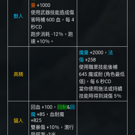
量
+1000
使用武器技能造成傷
獸人
害時補 600 血，每 4
秒CD
跑步消耗 -12％，跑
速 +10％。
魔量
+2000，
法
傷
+258
使用職業技能後補
高精
645 魔或耐 (角色最低
值)，每 6 秒CD
當你使用施法或持續
技能時得到減傷 5％
回血 +100，
回耐
&
回
魔
+85，血耐魔
+825
貓人
雙暴傷 +10％，潛行
受探測 -3米