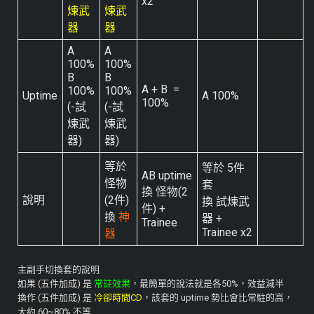
x2
煉武
煉武
器
器
A
A
100%
100%
B
B
A + B =
100%
100%
Uptime
A 100%
100%
(-試
(-試
煉武
煉武
器)
器)
等於
等於 5件
AB uptime
怪物
套
換 怪物(2
說明
(2件)
換 試煉武
件) +
換
神
器 +
Trainee
Trainee x2
器
主副手切換套的說明
如果 (五件加成) 是
常註效果
，最簡單的說法就是各50%，效益減半
換作 (五件加成) 是
冷卻時間CD
，該套的 uptime 勢比會比常駐的高，
大約 60~80% 不等