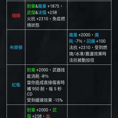
耐量
&
魔量
+1875，
武傷
&
法傷
+258
暗精
火抗 +2310，免疫燃
燒狀態
魔量
+2000，
魔
耗
-7％，
回魔
+100
布萊頓
法抗 +2310，受到燃
燒/冰凍/震盪效果時
法抗被動加倍
耐量
+2000，武器技
能消耗 -8％
當你造成直接傷害時
紅衛
補 950 耐，每 5 秒
CD
受到緩速效果 -15%
耐量
+2000，
武
傷
+258，
血