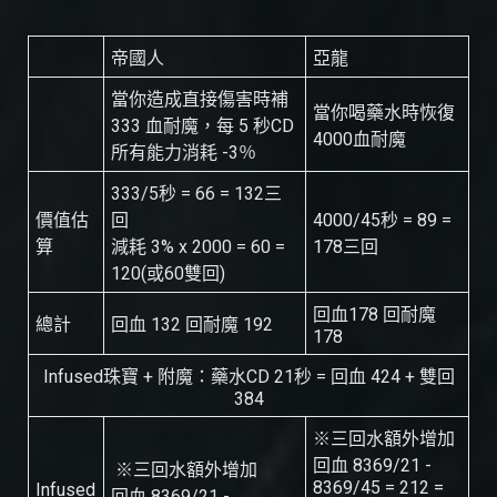
帝國人
亞龍
當你造成直接傷害時補
當你喝藥水時恢復
333 血耐魔，每 5 秒CD
4000血耐魔
所有能力消耗 -3％
333/5秒 = 66 = 132三
價值估
回
4000/45秒 = 89 =
算
減耗 3% x 2000 = 60 =
178三回
120(或60雙回)
回血178 回耐魔
總計
回血 132 回耐魔 192
178
Infused珠寶 + 附魔：藥水CD 21秒 = 回血 424 + 雙回
384
※三回水額外增加
回血 8369/21 -
※三回水額外增加
8369/45 = 212 =
Infused
回血 8369/21 -