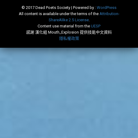
© 2017 Dead Poets Society | Powered by :
WordPress
All content is available under the terms of the
​Attribution-
ShareAlike 2.5 License
.
Content use material from the
​UESP
感謝 漢化組 Mouth_Explosion 提供技能中文資料
隱私權政策