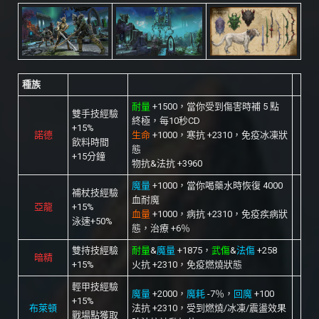
種族
耐量
+1500，當你受到傷害時補 5 點
雙手技經驗
終極，每10秒CD
+15%
諾德
生命
+1000，寒抗 +2310，免疫冰凍狀
飲料時間
態
+15分鐘
物抗&法抗 +3960
魔量
+1000，當你喝藥水時恢復 4000
補杖技經驗
血耐魔
亞龍
+15%
血量
+1000，病抗 +2310，免疫疾病狀
泳速+50%
態，治療 +6％
雙持技經驗
耐量
&
魔量
+1875，
武傷
&
法傷
+258
暗精
+15%
火抗 +2310，免疫燃燒狀態
輕甲技經驗
魔量
+2000，
魔耗
-7％，
回魔
+100
+15%
布萊頓
法抗 +2310，受到燃燒/冰凍/震盪效果
戰場點獲取