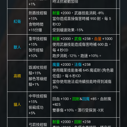
時法抗被動加倍
+1%
劍盾技經驗
耐量
+2000，武器技能消耗 -8％
+15%
當你造成直接傷害時補 950 耐，每 5
紅衛
食物時間
秒CD
+15分鐘
受到緩速效果 -15%
重甲技經驗
耐量
+2000，
武傷
+258，
血量
+1000
+15%
使用武器技能造成傷害時補 600 血，
獸人
製作經驗
每 4 秒CD
+10%
跑步消耗 -12％，跑速 +10％。
魔量
+2000，
法傷
+258
毀滅杖技經
使用職業技能後補 645 魔或耐 (角色最
驗+15%
高精
低值)，每 6 秒CD
腳色等級經
當你使用施法或持續技能時得到減傷
驗+1%
5％
中甲技經驗
回血 +100，
回耐
&
回魔
+85，血耐魔
+15%
貓人
+825
偷竊成功
雙暴傷 +10％，潛行受探測 -3米
+5%
耐量
+2000，
回耐
+258
弓箭技經驗