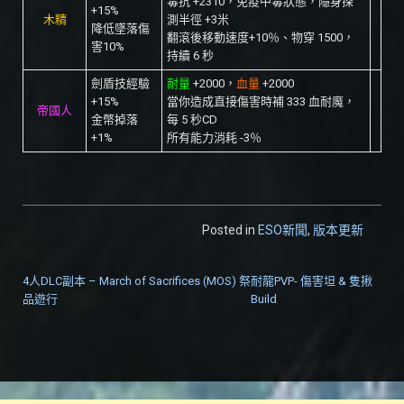
毒抗 +2310，免疫中毒狀態，隱身探
+15%
木精
測半徑 +3米
降低墜落傷
翻滾後移動速度+10％、物穿 1500，
害10%
持續 6 秒
劍盾技經驗
耐量
+2000，
血量
+2000
+15%
當你造成直接傷害時補 333 血耐魔，
帝國人
金幣掉落
每 5 秒CD
+1%
所有能力消耗 -3％
Posted in
ESO新聞
,
版本更新
4人DLC副本 – March of Sacrifices (MOS) 祭
耐龍PVP- 傷害坦 & 隻揪
文章導覽
品遊行
Build