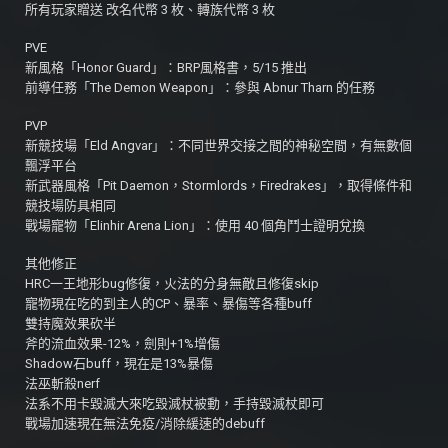
所有玩家贈送 改名代幣 3 枚、轉族代幣 3 枚
PVE
新風格「Honor Guard」：BRP風格書，5/15 推出
前導任務「The Demon Weapon」：參與 Abnur Tharn 的任務
PVP
新競技場「Eld Angvar」：不同世界交接之間的神秘空間，有無數個
飄浮平台
新武器風格「Pit Daemon，Stormlords，Firedrakes」，取得條件和
競技場防具相同
戰場寵物「Elinhir Arena Lion」：使用 40 個角鬥士證明兌換
其他修正
HRC一王地形bug修復，火法的分身無敵且修復skip
寵物現在吃的到主人的CP、暴率、暴傷等各種buff
雙持魔效果砍半
斧的流血效果-12%，劍則+1%增傷
Shadow石buff，現在是13%暴傷
法巫斬殺nerf
法系不用卡毀滅大來吃毀滅杖被動，手持毀滅杖即可
戰場加速現在無法免疫/消除緩速的debuff