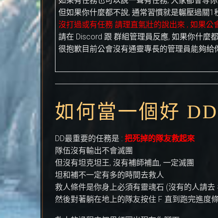
如果有任務也可以說一聲有任務, 大家都會等你跟
但如果你什麼都不說, 通常習慣就是輾壓過關1
沒打過或有任務 請理直氣壯的說出來 , 如果
請在 Discord 跟 群組管理員反應, 如果你什
很抱歉目前公會沒有通靈專長的管理員能夠給你幫
如何當一個好 DD
DD最重要的任務是 :
把死掉的隊友救起來
隊伍沒有輸出不會滅團
但沒有坦克坦王, 沒有補師補血, 一定滅團
坦和補不一定有多的時間去救人
救人條件是你身上必須有靈魂石 (沒有的人請去 
然後對著躺在地上的隊友按住 F 直到跑完進度