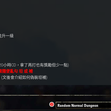
常能升一級
20小時CD，拿了再打也有獎勵但少一點)
隨便亂勾 坦 或 補
(文後會介紹如何偽裝坦補)