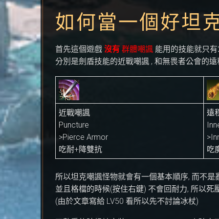
如何當一個好坦
首先這個遊戲
沒有
群體嘲諷
能用的技能就只有
分別是劍盾技能的近戰嘲諷 , 和無畏者公會的
近戰嘲諷
遠
Puncture
Inn
>Pierce Armor
>In
吃耐+降雙抗
吃
所以坦克嘲諷怪物就會有一個基本順序, 而不是
並且格檔的時候(按住右鍵) 不會回耐力, 所以
(由於文章寫給 LV50 看所以先不討論冰杖)