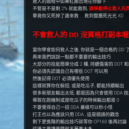
救人的過程中如果紅圈出現在你腳下
不管是不是剩 2% 就能救到,
請果斷停止救人先
畢竟你又死掉了誰來救 ... 救到整團死光光 XD
不會救人的 DD 沒資格打副本喔 
當你學會如何救人之後, 你就是一個合格的 DD 
再來我們說說一點都不重要的輸出技巧
大部分的技能簡單分成 2 種, 持續傷害的 DOT 
你必須先認識自己有哪些 DOT 可以用
然後記得 DOT 必須優先使用
這樣就算你在躲招, 或是吃瓜子, 都能持續輸出
很多新朋友輸出太低, 都是因為只會使用 DDA 
導致在跑機制或是吃瓜子的時候輸出都是 0
不要覺得自己一招 DDA 暴級可以秒小怪
打王也以為應該只用 DDA , 這是錯誤的觀念
剩下更進階的輸出技巧就等你 CP160 後再討論
這邊主要講普隨就不著墨太多