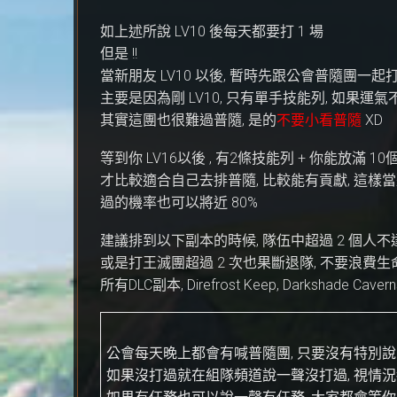
如上述所說 LV10 後每天都要打 1 場
但是 !!
當新朋友 LV10 以後, 暫時先跟公會普隨團一起
主要是因為剛 LV10, 只有單手技能列, 如果運氣
其實這團也很難過普隨, 是的
不要小看普隨
XD
等到你 LV16以後 , 有2條技能列 + 你能放滿 1
才比較適合自己去排普隨, 比較能有貢獻, 這樣當
過的機率也可以將近 80%
建議排到以下副本的時候, 隊伍中超過 2 個人不達 
或是打王滅團超過 2 次也果斷退隊, 不要浪費生
所有DLC副本, Direfrost Keep, Darkshade Caverns
公會每天晚上都會有喊普隨團, 只要沒有特別說明
如果沒打過就在組隊頻道說一聲沒打過, 視情