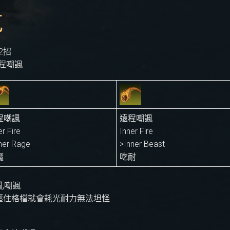
克
2招
遠程嘲諷
程嘲諷
遠程嘲諷
er Fire
Inner Fire
ner Rage
>Inner Beast
魔
吃耐
亂嘲諷
死壓住格檔就會耗光耐力無法坦怪