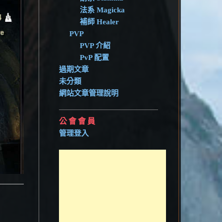
法系 Magicka
補師 Healer
PVP
PVP 介紹
PvP 配置
過期文章
未分類
網站文章管理說明
公會會員
管理登入