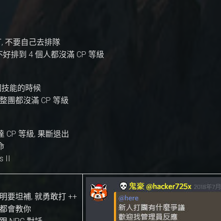
打, 不要自己去排隊
不好排到 4 個人都沒滿 CP 等級
0個技能的時候
整團都沒滿 CP 等級
CP 等級, 果斷退出
命
 II
要坦補, 就勇敢打 ++
況都會教你