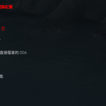
閃躲紅圈
!!
了
和直接傷害的 DDA
技能