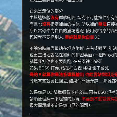
在來是走位的部分
由於這遊戲
沒有
群體嘲諷, 坦克不可能拉住所有
而且也
沒有
指定補血的技能, 所以補師
無法
直接
所以當你崇尚自由的滿場亂跑, 使用你得意的高
死掉就不要怪別人,
單純就是你白目
XD
不論何時請盡量站在坦克附近, 左右或對面, 別
或更直接地說站在補師的補圈裏面 (一個8m大的
就算怪打你也不要亂跑, 在補圈裡不會死
如果 BOSS 打你, 站在補圈裡 格檔 也不會死
是的 !! 就算你是法系遠程輸出 也給我站到坦克旁邊
等坦有空就會拉回去, 如果你開始奔跑 ... 那誰都
如果你是 DD 請繼續看下述文章, 因為 ESO 
請順便理解一下坦補的狀況,
不要動不動就覺得
很大問題說不定是你自己的問題 !!