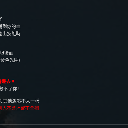
怪
補到你的血
輸出技能時
站坦後面
黃色光圈)
去 !!
救不了你 !
坦補與其他遊戲不太一樣
別人不會坦或不會補