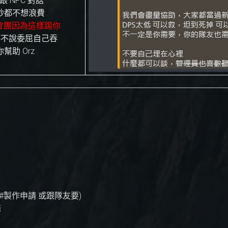
 NPC 對話
秒都不想浪費
公會團因為這樣踢你
麼都不說委屈自己吞
助 Orz
#製作申請 或跟隊友要)
條