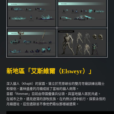
新地區「艾斯維爾（Elsweyr）」
深入貓人（Khajiit）的家園，聳立於荒原峽谷的雙月寺廟訓練出戰士
和僧侶，叢林盛產的月糖成就了富裕的貓人商隊。
首都「Rimmen」目前由帝國僱傭兵佔領，與當地貓人居民共處。
在城市之外，遇見遊蕩的游牧民族，在灼熱沙漠中航行，探索永恆的
月廟遺址，這些遺跡並不像他們看似那樣被遺棄。