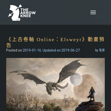
Skip to content
Toggle
navigation
《上古卷軸 Online：Elsweyr》動畫預
告
Posted on
2019-01-16
. Updated on 2019-06-27
by
鬼豪