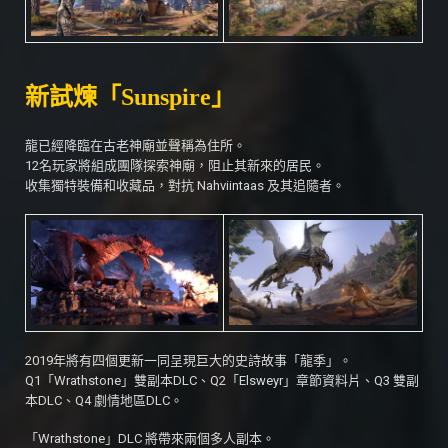
新試煉「Sunspire」
龍已經降臨在古老神廟並聲稱為住所。
12名玩家將組成團隊探索神廟，阻止其新來的居民。
收集獨特裝備和收藏品，對抗 Nahviintaas 及其追隨者。
2019年將有四個更新一同呈現巨大的史詩故事「龍季」。
Q1「Wrathstone」雙副本DLC、Q2「Elsweyr」章節資料片、Q3 雙副
本DLC、Q4 劇情地區DLC。
「Wrathstone」DLC 將帶來兩個多人副本。