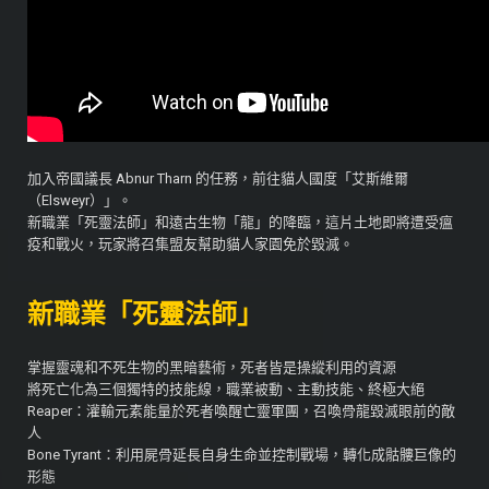
加入帝國議長 Abnur Tharn 的任務，前往貓人國度「艾斯維爾
（Elsweyr）」。
新職業「死靈法師」和遠古生物「龍」的降臨，這片土地即將遭受瘟
疫和戰火，玩家將召集盟友幫助貓人家園免於毀滅。
新職業「死靈法師」
掌握靈魂和不死生物的黑暗藝術，死者皆是操縱利用的資源
將死亡化為三個獨特的技能線，職業被動、主動技能、終極大絕
Reaper：灌輸元素能量於死者喚醒亡靈軍團，召喚骨龍毀滅眼前的敵
人
Bone Tyrant：利用屍骨延長自身生命並控制戰場，轉化成骷髏巨像的
形態