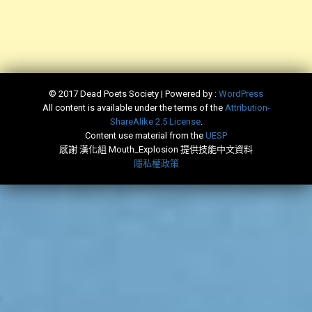
© 2017 Dead Poets Society | Powered by :
WordPress
All content is available under the terms of the
​Attribution-
ShareAlike 2.5 License
.
Content use material from the
​UESP
感謝 漢化組 Mouth_Explosion 提供技能中文資料
隱私權政策