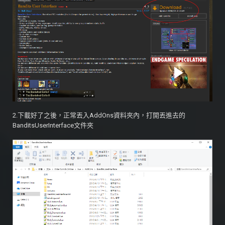
2.下載好了之後，正常丟入AddOns資料夾內，打開丟進去的
BanditsUserInterface文件夾