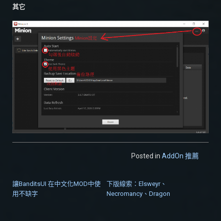
其它
Posted in
AddOn 推薦
讓BanditsUI 在中文化MOD中使
下版線索：Elsweyr、
文章導覽
用不缺字
Necromancy、Dragon