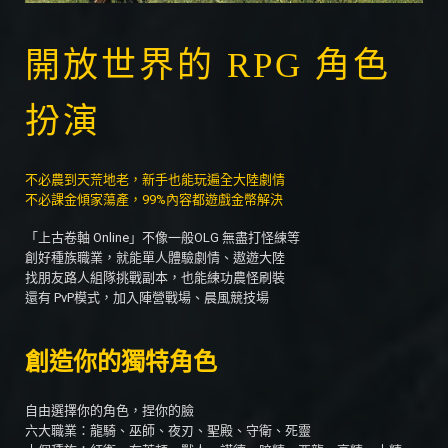
開放世界的 RPG 角色
扮演
不必農到天荒地老，新手也能玩遍全大陸劇情
不必課金傾家蕩產，99%內容都遊戲金幣解決
「上古卷軸 Online」不像一般OLG 無盡打怪練等
創好種族職業，就能單人體驗劇情、遨遊大陸
找朋友路人組隊挑戰副本，也能練功農怪刷裝
還有 PvP模式，加入陣營戰場、晨風競技場
創造你的獨特角色
自由選擇你的角色，捏你的臉
六大職業：龍騎、巫師、夜刃、聖殿、守衛、死靈