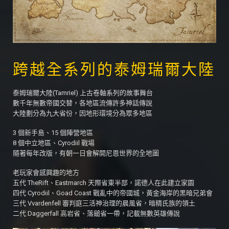
跨越全系列的泰姆瑞爾大陸
泰姆瑞爾大陸(Tamriel) 上古卷軸系列的故事舞台
數千年無數帝國交替，各地區流傳許多神話傳說
大陸劃分為九大省份，因地形環境分為眾多地區
3 個新手島、15 個陣營地區
8 個中立地區、Cyrodiil 戰場
隨著每年改版，有朝一日會解開尼恩世界的全地圖
老玩家會感興趣的地方
五代 TheRift、Eastmarch 天際省東半部，諾德人在此建立家園
四代 Cyrodiil、Goad Coast 戰亂中的帝國城，黃金海岸的黑暗兄弟會
三代 Vvardenfell 審判庭三活神治理的晨風省，暗精氏族的領土
二代 Daggerfall 高岩省、落鎚省一帶，記載無數英雄傳說