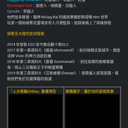
Ebonheart Pact
：諾德人、暗精靈、亞龍人
Cyrodiil
：帝國人
他們並未察覺，魔神 Molag Bal 的魔族軍團即將侵略 Nirn 世界
玩家一開始被奪走靈魂並丟入冷港監獄，逃獄後踏上了英雄旅程
探索全大陸的史詩冒險
2014 年發售 ESO 至今推出數十款DLC
2017 年第一章資料片《晨風 Morrowind》：航向暗精氏族城市，調查
活神 Vivec 的神力消逝危機
2018 年第二章資料片《夏暮 Summerset》：前往高精的故鄉夏暮
島，阻止三位魔族王子的聯盟軍團
2019 年第三章資料片《艾斯維爾 Elsweyr》：探索貓人部落家園，幫
助他們免於巨龍降臨的毀滅
「上古卷軸Online」動畫預告
實機展示：屬於你的冒險故事