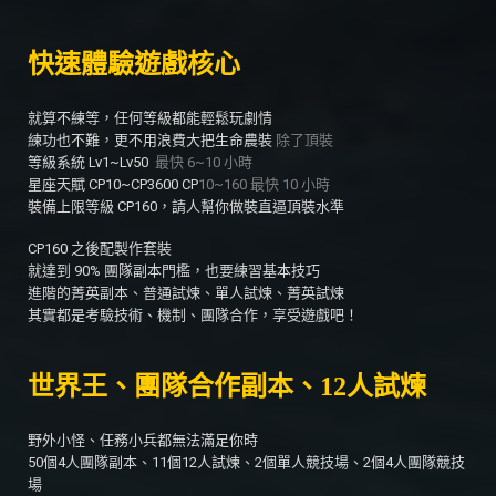
快速體驗遊戲核心
就算不練等，任何等級都能輕鬆玩劇情
練功也不難，更不用浪費大把生命農裝
除了頂裝
等級系統 Lv1~Lv50
最快 6~10 小時
星座天賦 CP10~CP3600 CP
10~160 最快 10 小時
裝備上限等級 CP160，請人幫你做裝直逼頂裝水準
CP160 之後配製作套裝
就達到 90% 團隊副本門檻，也要練習基本技巧
進階的菁英副本、普通試煉、單人試煉、菁英試煉
其實都是考驗技術、機制、團隊合作，享受遊戲吧！
世界王、團隊合作副本、12人試煉
野外小怪、任務小兵都無法滿足你時
50個4人團隊副本、11個12人試煉、2個單人競技場、2個4人團隊競技
場