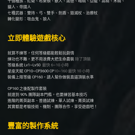
十個種族：紅衛、布萊頓、獸人、諾德、暗精、亞龍、高精、木精、
貓人、帝國人
七種武器：雙持、弓、雙手、劍盾、毀滅杖、治療杖
轉化變形：吸血鬼、狼人
立即體驗遊戲核心
就算不練等，任何等級都能輕鬆玩劇情
練功也不難，更不用浪費大把生命農裝
除了頂裝
等級系統 Lv1~Lv50
最快 6~10 小時
星座天賦 CP10~CP3600 CP
10~160 最快 10 小時
裝備上限等級 CP160，請人幫你做裝直逼頂裝水準
CP160 之後配製作套裝
就達到 90% 團隊副本門檻，也要練習基本技巧
進階的菁英副本、普通試煉、單人試煉、菁英試煉
其實都是考驗技術、機制、團隊合作，享受遊戲吧！
豐富的製作系統