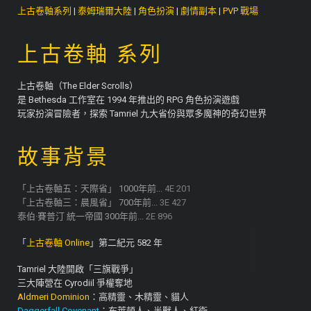
上古卷軸系列
|
泰姆瑞爾大陸
|
角色扮演
|
劇情副本
|
PVP 戰場
上古卷軸 系列
上古卷軸（The Elder Scrolls）
是 Bethesda 工作室在 1994 年推出的 RPG 角色扮演遊戲
玩家扮演冒險者，探索 Tamriel 九大省份與眾多魔神的奇幻世界
故事背景
「上古卷軸五：天際省」 1000年前...
4E 201
「上古卷軸三：晨風省」 700年前...
3E 427
泰伯·賽普汀 統一帝國 300年前...
2E 896
「
上古卷軸 Online
」第二紀元 582 年
Tamriel 大陸開啟「三旗戰爭」
三大陣營在 Cyrodiil 爭權奪地
Aldmeri Dominion
：高精靈、木精靈、貓人
Daggerfall Covenant
：布萊頓人、半獸人、紅衛