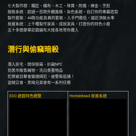
七大製作樹：鐵匠、織布、木工、珠寶、附魔、煉金、烹飪
服裝系統：超過一百款外觀風格，染色系統，自訂你的專屬造型
製作套裝：44款功能各異的套裝，入手門檻低，逼近頂裝水準
房屋系統：上千種製作家具、成就家具，打造你的特色小屋
五十多間豪華莊園遍布大陸各地等你遷入
潛行與偷竊暗殺
潛入民宅、開保險箱、扒竊NPC
到黑市販售贓物，洗白貴重物品
犯罪被目擊會變通緝犯，被警衛追捕！
盜賊公會、黑暗兄弟會有一系列任務
ESO 遊戲特色總覽
Homestead 房屋系統