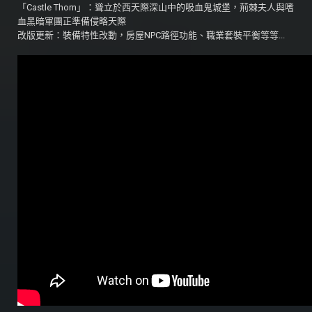
「Castle Thorn」：聳立於西天際深山中的吸血鬼城堡，荊棘夫人與嗜
血黑暗軍團正準備侵略天際
改版更新：裝備特性改動，房屋NPC路徑功能、職業套裝平衡等等...