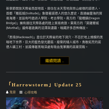
新章節開放天際省西部地區，居住在冰天雪地與崇山峻嶺的諾德人，
首都「獨孤城(Solitude)」象徵著諾德人的悠久歷史，直通幽靈海的貿
易海港，並設有吟遊詩人學院、考古學院。南方的「龍橋鎮(Dragon
Bridge)」擁有通往天際各處的陸上貿易商旅。東南方的「莫薩爾城
(Morthal)」遍佈著詭異的沼澤與濃霧，暗藏許多恐怖傳說。
「黑境(Blackreach)」是位於天際省的地下洞穴，不亞於地上規模的黑
暗地下世界，巨大的藍色發光蘑菇，廢棄的矮人城市，勇敢拓荒的諾
德人礦工村，並謠傳著黑暗深處有吸血鬼軍團的高聳宮殿。
繼續閱讀 ...
"「Greymoor」Update
26"
「Harrowstorm」Update 25
鬼豪
心得攻略