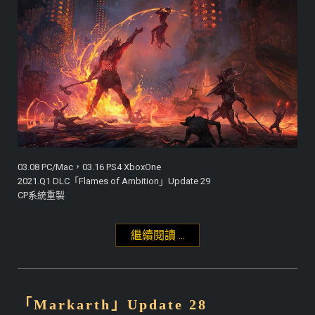
03.08 PC/Mac，03.16 PS4 XboxOne
2021.Q1 DLC「Flames of Ambition」Update 29
CP系統重製
繼續閱讀 ...
"「Flames of
Ambition」Update 29"
「Markarth」Update 28