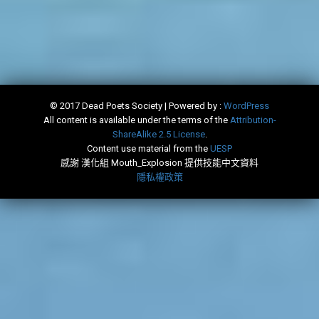
© 2017 Dead Poets Society | Powered by :
WordPress
All content is available under the terms of the
​Attribution-
ShareAlike 2.5 License
.
Content use material from the
​UESP
感謝 漢化組 Mouth_Explosion 提供技能中文資料
隱私權政策