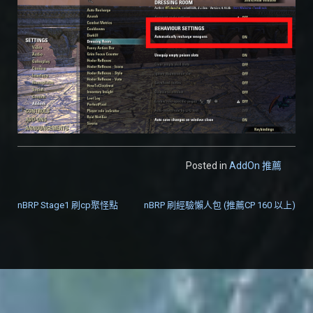
Posted in
AddOn 推薦
nBRP Stage1 刷cp聚怪點
nBRP 刷經驗懶人包 (推薦CP 160 以上)
文章導覽