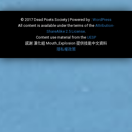
© 2017 Dead Poets Society | Powered by :
WordPress
All content is available under the terms of the
​Attribution-
ShareAlike 2.5 License
.
Content use material from the
​UESP
感謝 漢化組 Mouth_Explosion 提供技能中文資料
隱私權政策