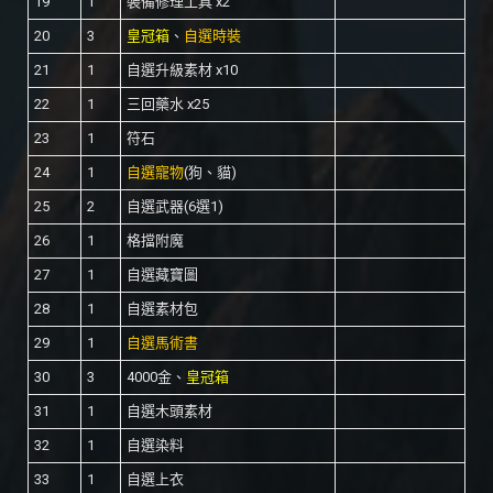
19
1
裝備修理工具 x2
20
3
皇冠箱
、
自選時裝
21
1
自選升級素材 x10
22
1
三回藥水 x25
23
1
符石
24
1
自選寵物
(狗、貓)
25
2
自選武器(6選1)
26
1
格擋附魔
27
1
自選藏寶圖
28
1
自選素材包
29
1
自選馬術書
30
3
4000金、
皇冠箱
31
1
自選木頭素材
32
1
自選染料
33
1
自選上衣