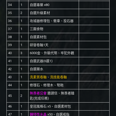
34
1
自選毒藥 x80
35
2
自選升級素材
36
1
攻城器修理包、衝車、投石器
37
1
三圍食物
38
1
自選素材包
39
1
研發卷軸1天
40
3
6000金、外裝代幣、牢犯外觀
41
1
自選武器(6選1)
42
1
自選藥水
43
1
洗素質卷軸
、
洗技能卷軸
44
1
修理石、修理木、弩砲
無畏者公會
邀請信、無畏者鑰
45
2
匙(完成任務)
46
1
皇冠風格石 x5、自選素材包
47
1
轉特性水晶
x50、自選戒指