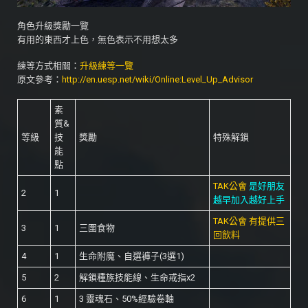
角色升級獎勵一覽
有用的東西才上色，無色表示不用想太多
練等方式相關：
升級練等一覽
原文參考：
http://en.uesp.net/wiki/Online:Level_Up_Advisor
素
質&
等級
技
獎勵
特殊解鎖
能
點
TAK公會
是好朋友
2
1
越早加入越好上手
TAK公會
有提供三
3
1
三圍食物
回飲料
4
1
生命附魔、自選褲子(3選1)
5
2
解鎖種族技能線、生命戒指x2
6
1
3 靈魂石、50%經驗卷軸