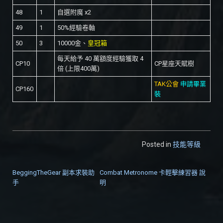
48
1
自選附魔 x2
49
1
50%經驗卷軸
50
3
10000金、
皇冠箱
每天給予 40 萬額度經驗獲取 4
CP10
CP星座天賦樹
倍 (上限400萬)
TAK公會
申請畢業
CP160
裝
Posted in
技能等級
BeggingTheGear 副本求裝助
Combat Metronome 卡輕擊練習器 說
文章導覽
手
明