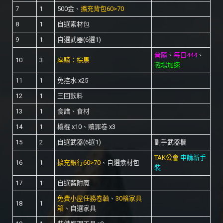
7
1
500金、
擴充背包60>70
8
1
自選素材包
9
1
自選武器(6選1)
普隨
、
每日444
、
10
3
座騎：棕馬
戰場加速
11
1
免控水 x25
12
1
三回飲料
13
1
食譜、食材
14
1
橇棍 x10、贖罪卷 x3
15
2
自選武器(6選1)
副手武器欄
TAK公會
申請新手
16
1
擴充銀行60>70
、自選素材包
裝
17
1
自選藍附魔
免費小屋任務卷軸
、
30格家具
18
1
箱
、自選家具