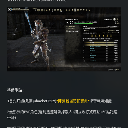
準備重點：
1首先拜讀(鬼豪@hacker725x)
*陣營戰場葵花寶典*
學習戰場知識
2最熟練的PVP角色(能夠迅速解決掉敵人+獨立攻打資源點+60點跑速
坐騎)