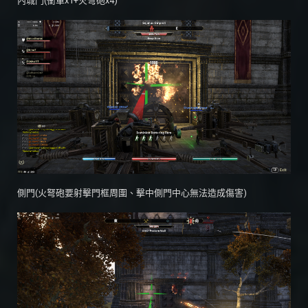
內城門(衝車x1+火弩砲x4)
側門(火弩砲要射擊門框周圍、擊中側門中心無法造成傷害)