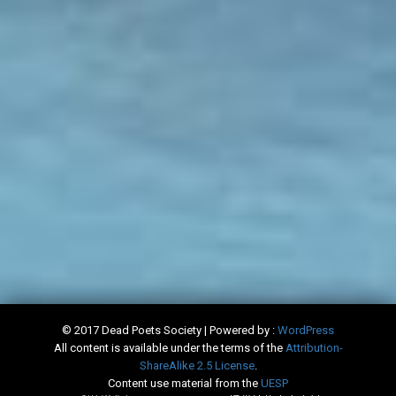
© 2017 Dead Poets Society | Powered by :
WordPress
All content is available under the terms of the
​Attribution-
ShareAlike 2.5 License
.
Content use material from the
​UESP