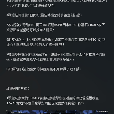
3挑選戰場(建議7日戰場)、CP戰場(高CP或封頂)/無CP戰場(低CP或DPS
不高*抗性低較容易取得殺敵AP*)
4戰場結算後第1日開打(最佳時機是結算後立刻行動)
5攻城器(火弩砲x10+衝車x5+帳篷x5+修門木x100+修牆石x100) *攻下
資源點或城堡時可以找商人購買*
6朋友x2以上 (3人觸發衝車攻擊) (如果在邊緣沒有朋友怎麼辦Q_Q) 別
擔心！就把戰場喊LFG的人組成一隊吧！
7推城堡時機(已經成為第1名、觀察另外2軍陣營是否也有推城堡的隊
伍、讓敵軍先成為皇帝戰場上會減少很多敵人)
8新鮮的肝 (這個強大的神器應該不用解釋了吧！誤)
取得AP的方式：
1擊殺玩家大約1.5kAP(依據玩家被擊殺復活後的時間慢慢累積至
1.5kAP左右*不要重複擊殺同個玩家雖然很爽我知道*)