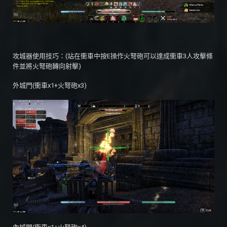
攻城器使用技巧：(站在衝車中按E操作火弩砲可以達成衝車3人攻擊條
件並將火弩砲轉向射擊)
外城門(衝車x1+火弩砲x3)