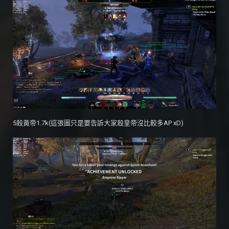
5殺黃帝1.7k(這張圖只是要告訴大家殺皇帝沒比較多AP xD)