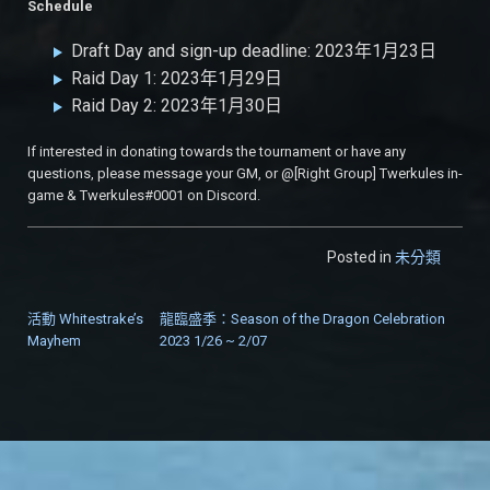
Schedule
Draft Day and sign-up deadline: 2023年1月23日
Raid Day 1: 2023年1月29日
Raid Day 2: 2023年1月30日
If interested in donating towards the tournament or have any
questions, please message your GM, or @[Right Group] Twerkules in-
game & Twerkules#0001 on Discord.
Posted in
未分類
活動 Whitestrake’s
龍臨盛季：Season of the Dragon Celebration
文章導覽
Mayhem
2023 1/26 ~ 2/07