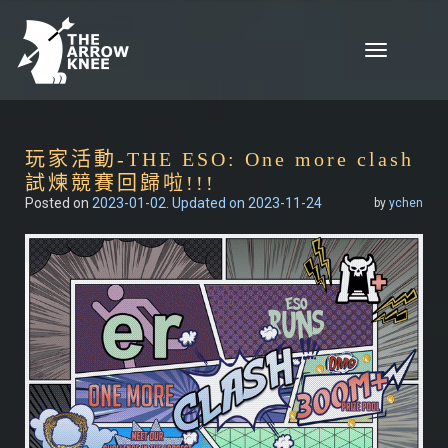
Skip to content
Toggle
navigation
玩家活動-THE ESO: One more clash
試煉競賽回歸啦!!!
Posted on
2023-01-02
. Updated on 2023-11-24
by
ychen