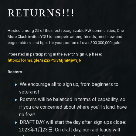
RETURNS!!!
Hosted among 25 of the most recognizable PvE communities, One
More Clash invites YOU to compete among friends, meet new and
eager raiders, and fight for your portion of over 300,000,000 gold!
Interested in participating in the event?
Sign-up here:
https://forms.gle/aZ2xP5ivMjmMjwSj6
Rosters
We encourage all to sign up, from beginners to
veterans!
Rosters will be balanced in terms of capability, so
if you are concerned about where you'll stand, have
no fear!
DRAFT DAY will start the day after sign-ups close:
2023年1月23日. On draft day, our raid leads will