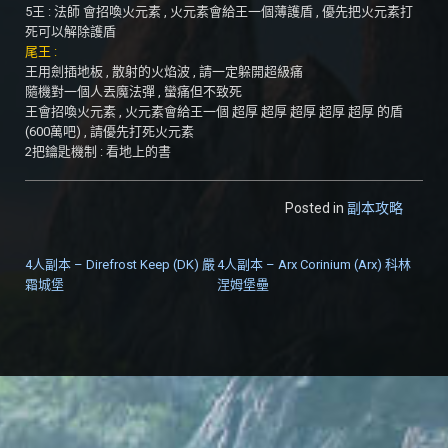
5王 : 法師 會招喚火元素 , 火元素會給王一個薄護盾 , 優先把火元素打
死可以解除護盾
尾王 :
王用劍插地板 , 散射的火焰波 , 請一定躲開超級痛
隨機對一個人丟魔法彈 , 蠻痛但不致死
王會招喚火元素 , 火元素會給王一個 超厚 超厚 超厚 超厚 超厚 的盾
(600萬吧) , 請優先打死火元素
2把鑰匙機制 : 看地上的書
Posted in
副本攻略
4人副本 – Direfrost Keep (DK) 嚴
4人副本 – Arx Corinium (Arx) 科林
文章導覽
霜城堡
涅姆堡壘