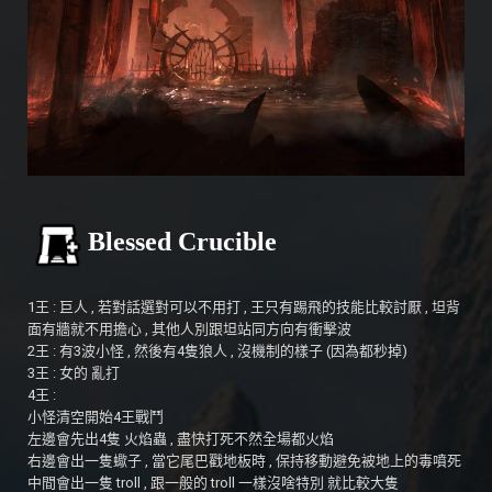
Blessed Crucible
1王 : 巨人 , 若對話選對可以不用打 , 王只有踢飛的技能比較討厭 , 坦背
面有牆就不用擔心 , 其他人別跟坦站同方向有衝擊波
2王 : 有3波小怪 , 然後有4隻狼人 , 沒機制的樣子 (因為都秒掉)
3王 : 女的 亂打
4王 :
小怪清空開始4王戰鬥
左邊會先出4隻 火焰蟲 , 盡快打死不然全場都火焰
右邊會出一隻蠍子 , 當它尾巴戳地板時 , 保持移動避免被地上的毒噴死
中間會出一隻 troll , 跟一般的 troll 一樣沒啥特別 就比較大隻