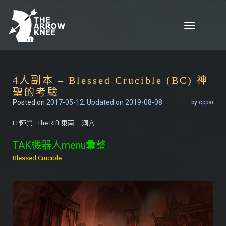
Skip to content
Toggle
navigation
4人副本 – Blessed Crucible (BC) 神
聖的考驗
Posted on
2017-05-12
. Updated on 2019-08-08
by
oppai
EP陣營 : The Rift 東南 – 洞穴
TAK機器人menu彙整
Blessed Crucible