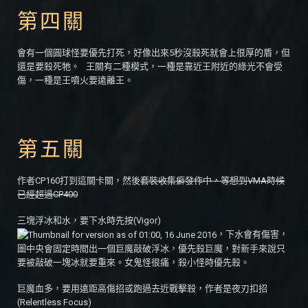
第四關
會有一個圓球怪要優先打死，好像出來5秒沒殺死就會上很厚的盾，但
還是要殺死牠。 王關有二種模式，一種是靠近王附近的綠光不會受
傷，一種是王噴火要遠離王。
第五關
作者CP160打到這關卡關，然後
套裝收集癖發作中，等想到VMA時候
已經超過CP400
三塊浮冰和水，要下水時先按(Vigor)
，下水會有傷害，
圖中央會固定時間出一個巨魔敲破浮冰，優先殺巨魔，對新手來說只
要被敲破一塊冰就要重來。女鬼怪很痛，殺小怪時優先殺。
巨魔血多，要用遠距高傷招或跑過去近戰擊殺，作者是夜刃扣招
(Relentless Focus)