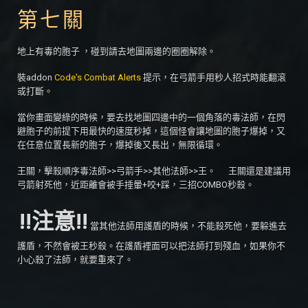
第七關
地上有毒的胞子 ，碰到請去地圖兩邊的圈圈解除。
裝addon
Code's Combat Alerts
提示，在弓箭手用秒人招式時能翻滾
或打斷。
當你畫面變綠的時候，要去找地圖四邊中的一個角落的毒法師，在閃
避胞子的前提下用最快的速度秒掉，這個怪會讓地圖的胞子爆掉，又
在任意位置長新的胞子，爆掉後又長出，無限循環。
王關，擊殺順序毒法師>>弓箭手>>其他法師>>王。 王關還是建議用
弓箭射死他，近距離會被手捶暈+咬+踩，三招COMBO秒殺。
!!注意!!
當其他法師用護盾的時候，不能殺死他，要躲進去
護盾，不然會被王秒殺。在護盾裡面可以把法師打到殘血，如果你不
小心殺了法師，就要重來了。