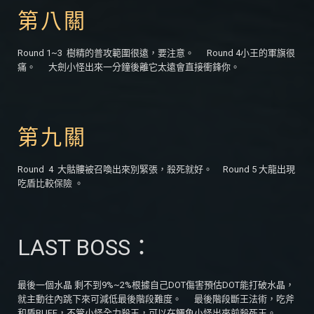
第八關
Round 1~3 樹精的普攻範圍很遠，要注意。 Round 4小王的軍旗很
痛。 大劍小怪出來一分鐘後離它太遠會直接衝鋒你。
第九關
Round 4 大骷髏被召喚出來別緊張，殺死就好。 Round 5 大龍出現
吃盾比較保險 。
LAST BOSS：
最後一個水晶 剩不到9%~2%根據自己DOT傷害預估DOT能打破水晶，
就主動往內跳下來可減低最後階段難度。 最後階段斷王法術，吃斧
和盾BUFF，不管小怪全力殺王，可以在鱷魚小怪出來前殺死王。