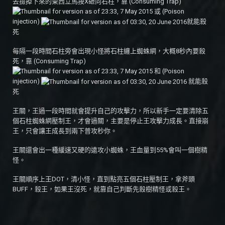
去撿掉下來的東西立馬按X砸向石柱，靠 (Consuming Trap)
或 (Poison
injection)
就能殺
死
每隔一段時間石柱旁會出現小怪將石柱纏上蜘蛛網，大概8秒內要殺
死，靠 (Consuming Trap)
和 (Poison
injection)
就能殺
死
王關，王過一段時間就會提升自己的攻擊力，所以新手一定要清除五
個石柱蜘蛛網壓制王，才會過關，主要是停止王攻擊力成長。直接崩
王，只會讓王成長到兩下普攻秒你。
王關還會出一種緩速又硬的遠攻小蜘蛛，王血量到55%會叫一個樹精
怪。
王關順序上王DOT，清小怪，直到點亮五個石柱壓制王，拿斧頭
BUFF，殺王，如果王沒死，就靠自己判斷先殺樹精怪或殺王。