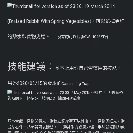
(Braised Rabbit With Spring Vegetables)。可以選擇更好
的藥水跟食物更穩。
沒有的可以找@CW110426T買
技能建議：
基本上用你自己習慣用的技能，
另外2020/03/15的版本的
Consuming Trap
很好用， ，有充裕
的時間下，怪快死上這個DOT幫助回耐或魔。
基本常識：怪物閃黃光，滑鼠右鍵壓著可以格擋。 怪物閃紅光，滑
鼠左右件一起壓著可以斷法。 通常耐力或魔力條一半時就喝耐力或
魔力藥水 。 覺得有危險就翻滾(連按兩次方向鍵，例：WW)。