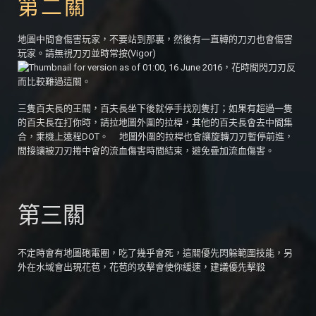
第二關
地圖中間會傷害玩家，不要站到那裏，然後有一直轉的刀刃也會傷害
玩家。請無視刀刃並時常按(Vigor)
，花時間閃刀刃反
而比較難過這關。
三隻百夫長的王關，百夫長坐下後就停手找別隻打；如果有超過一隻
的百夫長在打你時，請拉地圖外圍的拉桿，其他的百夫長會去中間集
合，乘機上遠程DOT。 地圖外圍的拉桿也會讓旋轉刀刃暫停前進，
間接讓被刀刃捲中會的流血傷害時間結束，避免疊加流血傷害。
第三關
不定時會有地圖砲電圈，吃了幾乎會死，這關優先閃躲範圍技能，另
外在水域會出現花苞，花苞的攻擊會使你緩速，建議優先擊殺