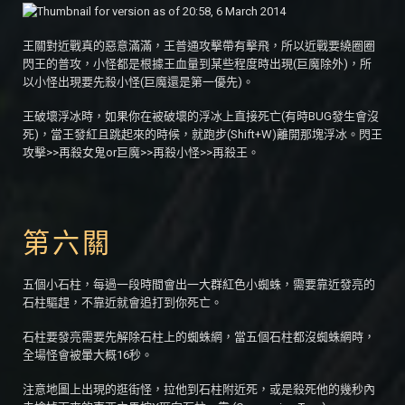
王關對近戰真的惡意滿滿，王普通攻擊帶有擊飛，所以近戰要繞圈圈
閃王的普攻，小怪都是根據王血量到某些程度時出現(巨魔除外)，所
以小怪出現要先殺小怪(巨魔還是第一優先)。
王破壞浮冰時，如果你在被破壞的浮冰上直接死亡(有時BUG發生會沒
死)，當王發紅且跳起來的時候，就跑步(Shift+W)離開那塊浮冰。閃王
攻擊>>再殺女鬼or巨魔>>再殺小怪>>再殺王。
第六關
五個小石柱，每過一段時間會出一大群紅色小蜘蛛，需要靠近發亮的
石柱驅趕，不靠近就會追打到你死亡。
石柱要發亮需要先解除石柱上的蜘蛛網，當五個石柱都沒蜘蛛網時，
全場怪會被暈大概16秒。
注意地圖上出現的逛街怪，拉他到石柱附近死，或是殺死他的幾秒內