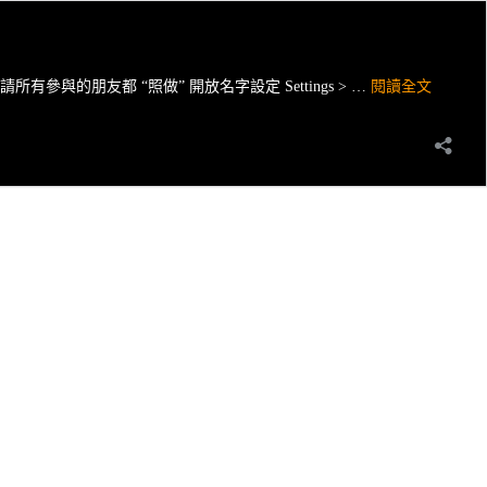
TAK
朋友都 “照做” 開放名字設定 Settings > …
閱讀全文
菁
英
試
煉
團
標
準
配
置