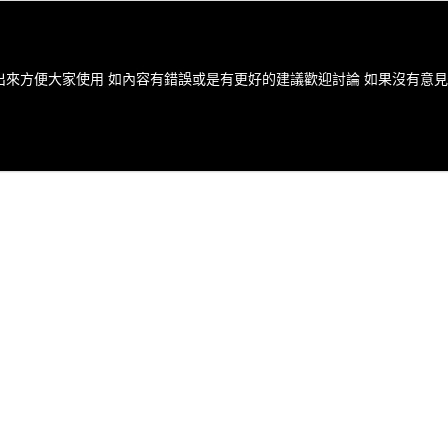
便大家使用 如內容有錯誤或是有更好的建議歡迎討論 如果沒有意見請所有參與的